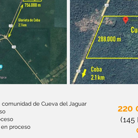
a comunidad de Cueva del Jaguar
220 
so
(14
oceso
a en proceso