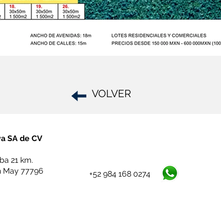
VOLVER
ya SA de CV
ba 21 km.
h May 77796
+52 984 168 0274