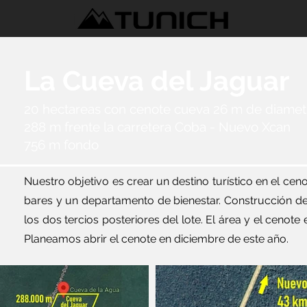
La Cueva del Jaguar
20 hectareas con cenote cueva 26 m de diamet
288 m frente la carretera Coba - Nuevo Xcan
756 m fondo
Nuestro objetivo es crear un destino turístico en el cen
bares y un departamento de bienestar. Construcción de
los dos tercios posteriores del lote. El área y el cenot
Planeamos abrir el cenote en diciembre de este año.